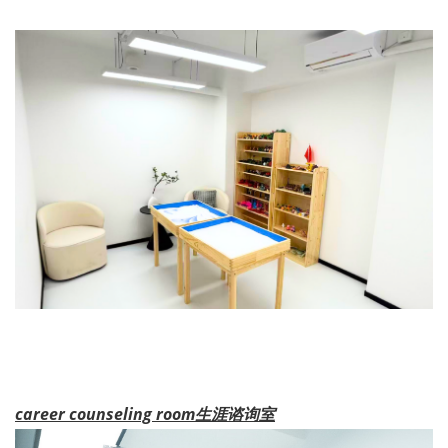
career counseling room
生涯谘询室