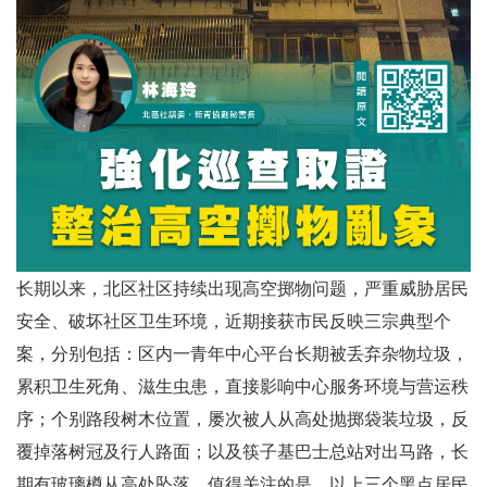
长期以来，北区社区持续出现高空掷物问题，严重威胁居民
安全、破坏社区卫生环境，近期接获市民反映三宗典型个
案，分别包括：区内一青年中心平台长期被丢弃杂物垃圾，
累积卫生死角、滋生虫患，直接影响中心服务环境与营运秩
序；个别路段树木位置，屡次被人从高处抛掷袋装垃圾，反
覆掉落树冠及行人路面；以及筷子基巴士总站对出马路，长
期有玻璃樽从高处坠落。值得关注的是，以上三个黑点居民