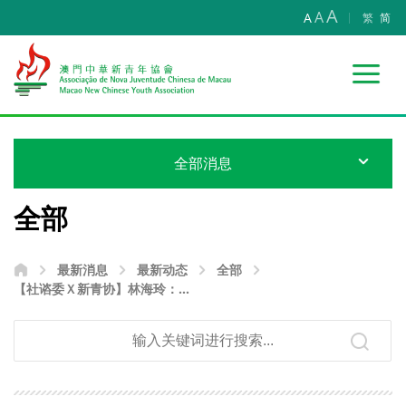
A
A
A
繁
简
全部消息
全部
最新消息
最新动态
全部
【社谘委Ｘ新青协】林海玲：强
化巡查取证 整治高空掷物乱象