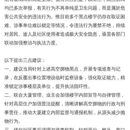
均已多次举报，有关行为不再单纯是卫生问题，而是属於危
害公共安全的违法行为。惟目前多个黑点楼宇仍存在取证困
难、涉事单位难以锁定等情况，令违法行为屡禁不绝，持续
对居民、途人及社区使用者造成极大安全隐患，亟需各部门
联动加强整治与执法力度。
以下提出三点建议：
一、建议当局针对上述高空掷物黑点，开展专项巡查与记
录，在反覆出事位置增设临时监察设备，强化取证能力，精
准锁定涉事楼层及单位，提升执法阻吓性。
二、联合大厦管理、业主会加强楼宇内部宣导与自律管理，
针对高层住户加强普法提醒，清晰讲解高空掷物的行政与刑
事责任，推动大厦建立内部监督与通报机制，从源头减少抛
物行为。
三、优化社区事后清理与巡查机制，针对平台、树丛、巷口