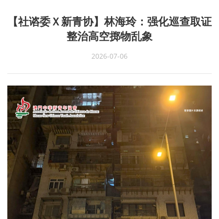
【社谘委Ｘ新青协】林海玲：强化巡查取证
整治高空掷物乱象
2026-07-06