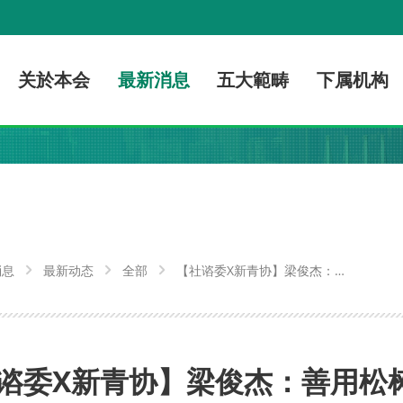
关於本会
最新消息
五大範畴
下属机构
消息
最新动态
全部
【社谘委X新青协】梁俊杰：善
用松树尾土地 联动打造氹仔“城
市客厅”
谘委X新青协】梁俊杰：善用松