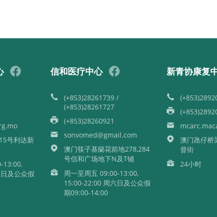
心
信和医疗中心
新青协康复
(+853)28261739 /
(+853)2892
(+853)28261727
(+853)2892
(+853)28260921
g.mo
mcarc.mac
sonvomed@gmail.com
15号利达新
澳门氹仔桥
澳门筷子基籣花前地278,284
督街
号信和广场地下N及T铺
13:00,
24小时
周一至周五 09:00-13:00,
 周六日及公众假
15:00-22:00 周六日及公众假
期09:00-14:00