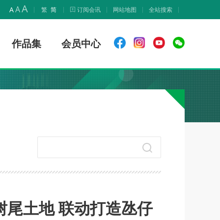
A
A
A
繁
简
订阅会讯
网站地图
全站搜索
作品集
会员中心
树尾土地 联动打造氹仔