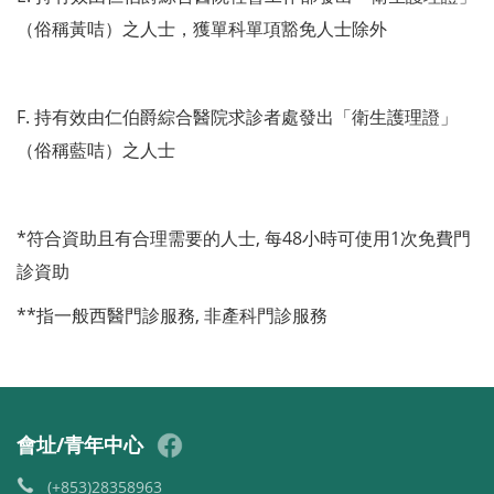
（俗稱黃咭）之人士，獲單科單項豁免人士除外
F. 持有效由仁伯爵綜合醫院求診者處發出「衛生護理證」
（俗稱藍咭）之人士
*符合資助且有合理需要的人士, 每48小時可使用1次免費門
診資助
**指一般西醫門診服務, 非產科門診服務
會址/青年中心
(+853)28358963