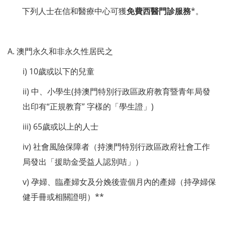
下列人士在信和醫療中心可獲
免費西醫門診服務
*。
A. 澳門永久和非永久性居民之
i) 10歲或以下的兒童
ii) 中、小學生(持澳門特別行政區政府教育暨青年局發
出印有“正規教育” 字樣的「學生證」)
iii) 65歲或以上的人士
iv
)
社會風險保障者（持澳門特別行政區政府社會工作
局發出「援助金受益人認別咭」）
v) 孕婦、臨產婦女及分娩後壹個月內的產婦（持孕婦保
健手冊或相關證明）**