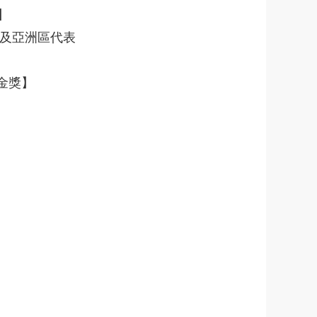
】
長及亞洲區代表
【金獎】