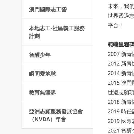
未來，我
澳門國際志工營
世界透過
平台！
本地志工-社區義工服務
計劃
範疇里程
2007 
智醒少年
2012 新
2014 
瞬間愛地球
2015 
世遺志願
教育無疆界
2018 
亞洲志願服務發展協會
2019 
（NVDA）年會
2019 
2021 