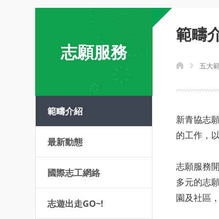
範疇
志願服務
五大
範疇介紹
新青協志
的工作，
最新動態
志願服務
國際志工網絡
多元的志
園及社區
志遊出走GO~!