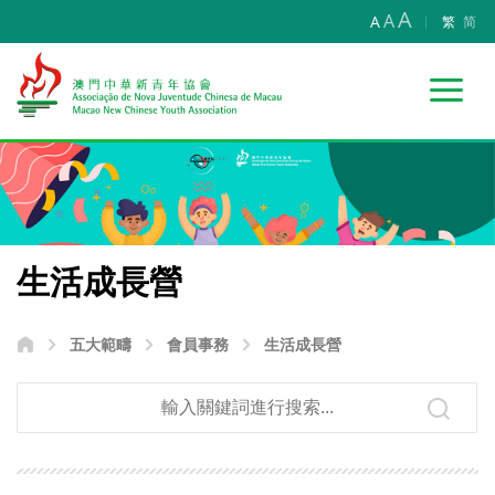
A
A
A
繁
简
生活成長營
五大範疇
會員事務
生活成長營