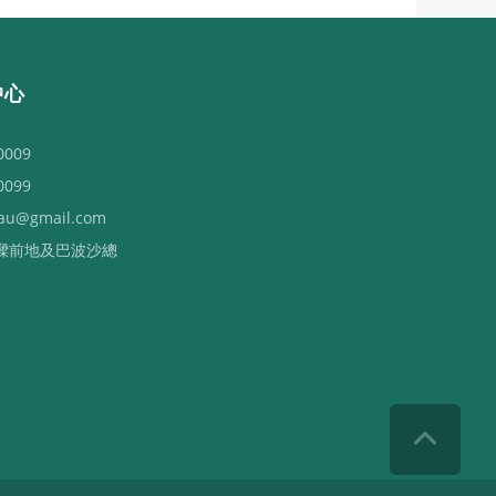
中心
0009
0099
au@gmail.com
樑前地及巴波沙總