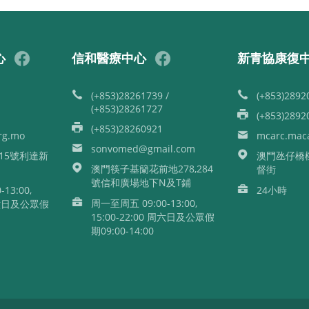
心
信和醫療中心
新青協康復
(+853)28261739 /
(+853)2892
(+853)28261727
(+853)2892
(+853)28260921
g.mo
mcarc.mac
sonvomed@gmail.com
15號利達新
澳門氹仔橋
澳門筷子基籣花前地278,284
督街
號信和廣場地下N及T鋪
13:00,
24小時
周一至周五 09:00-13:00,
 周六日及公眾假
15:00-22:00 周六日及公眾假
期09:00-14:00