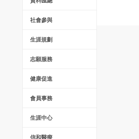
資料匯總
社會參與
生涯規劃
志願服務
健康促進
會員事務
生涯中心
信和醫療