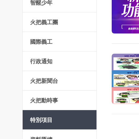
智醒少年
火把義工團
國際義工
行政通知
火把新聞台
火把動時事
特別項目