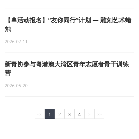
【🔔活动报名】“友你同行”计划 — 雕刻艺术蜡
烛
2026-07-11
新青协参与粤港澳大湾区青年志愿者骨干训练
营
2026-05-20
<<
1
2
3
4
>
>>