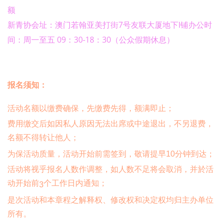
额
新青协会址：澳门若翰亚美打街7号友联大厦地下I铺办公时
间：周一至五 09：30-18：30（公众假期休息）
报名须知：
活动名额以缴费确保，先缴费先得，额满即止；
费用缴交后如因私人原因无法出席或中途退出，不另退费，
名额不得转让他人；
为保活动质量，活动开始前需签到，敬请提早
10
分钟到达；
活动将视乎报名人数作调整，如人数不足将会取消，并於活
动开始前
个工作日内通知；
3
是次活动和本章程之解释权、修改权和决定权均归主办单位
所有。