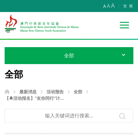
A
A
A
繁
简
全部
全部
最新消息
活动预告
全部
【🔔活动报名】“友你同行”计划
—面部彩绘”