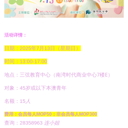
活动详情：
日期：
2025
年7月13日（星期日）
时间：13
:00-17:00
三弦教育中心（南湾时代商业中心7楼E）
地点：
对象：
45
岁或以下本澳青年
名额：15
人
费用：会员
每人MOP50
；非会员
每人MOP300
查询：
28358963
连
小姐