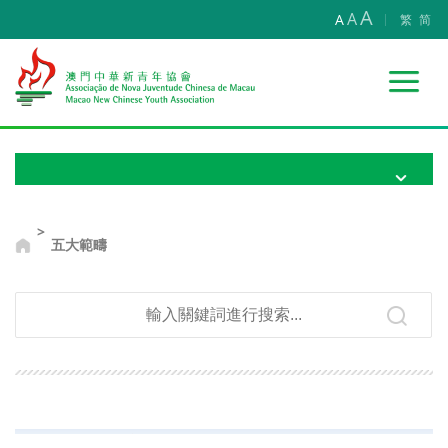
A
A
A
繁
简
>
五大範疇