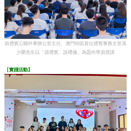
前禮賓公關外事辦公室主任、澳門特區首位禮賓事務主管馮
少榮先生以「談禮賓、說禮儀」為題向學員授課
【
實踐活動】