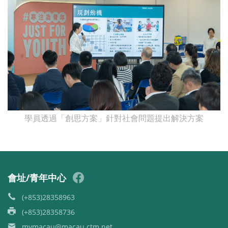
學員透過「創思方案」針對社會問題提出解決方案
會址/青年中心
(+853)28358963
(+853)28358736
mymacau@macau.ctm.net