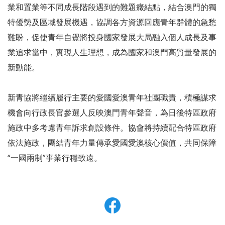
業和置業等不同成長階段遇到的難題癥結點，結合澳門的獨
特優勢及區域發展機遇，協調各方資源回應青年群體的急愁
難盼，促使青年自覺將投身國家發展大局融入個人成長及事
業追求當中，實現人生理想，成為國家和澳門高質量發展的
新動能。
新青協將繼續履行主要的愛國愛澳青年社團職責，積極謀求
機會向行政長官參選人反映澳門青年聲音，為日後特區政府
施政中多考慮青年訴求創設條件。協會將持續配合特區政府
依法施政，團結青年力量傳承愛國愛澳核心價值，共同保障
“一國兩制”事業行穩致遠。