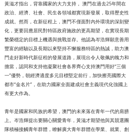
黃滋才指出，背靠國家的大力支持， 澳門在過去25年間在
政治、經濟、社會、民生各領域都實現新發展，取得歷史性
成就。然而，在新征程上，澳門不僅面對內外環境的深刻變
化，更要回應居民對特區政府施政的更高期望，在實現長期
繁榮穩定的目標上機遇與挑戰並存。他認為岑浩輝願意善用
豐富的經驗以及長期以來堅持不懈服務特區的熱誠，助力澳
門走好新時代新征程的發展道路，展現出令人敬佩的魄力和
擔當，認同和支持他凝聚社會各界齊心支持澳門用好“三個
一”優勢，朝經濟適度多元目標堅定前行，加快擦亮國際大
都市“金名片”，在助力國家全面建成社會主義現代化強國上
有更大作為。
青年是國家和民族的希望，澳門的未來落在青年一代的肩膀
上。岑浩輝提出要關心關愛青年，黃滋才期望他與其競選團
隊積極接觸青年群體，瞭解廣大青年群體在學業、就業、創