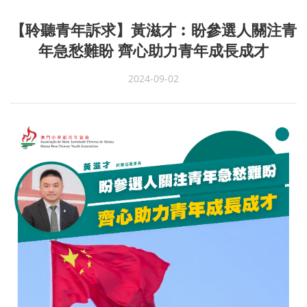
【聆聽青年訴求】黃滋才︰盼參選人關注青
年急愁難盼 齊心助力青年成長成才
2024-09-02