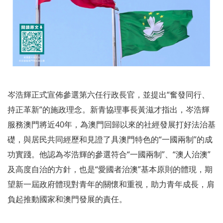
岑浩輝正式宣佈參選第六任行政長官，並提出“奮發同行、
持正革新”的施政理念。新青協理事長黃滋才指出，岑浩輝
服務澳門將近40年，為澳門回歸以來的社經發展打好法治基
礎，與居民共同經歷和見證了具澳門特色的“一國兩制”的成
功實踐。他認為岑浩輝的參選符合“一國兩制”、“澳人治澳”
及高度自治的方針，也是“愛國者治澳”基本原則的體現，期
望新一屆政府體現對青年的關懷和重視，助力青年成長，肩
負起推動國家和澳門發展的責任。