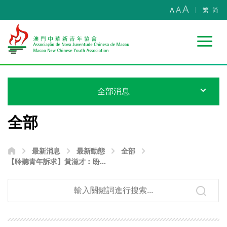
A
A
A
繁
简
全部消息
全部
最新消息
最新動態
全部
【聆聽青年訴求】黃滋才︰盼參
選人關注青年急愁難盼 齊心助力
青年成長成才