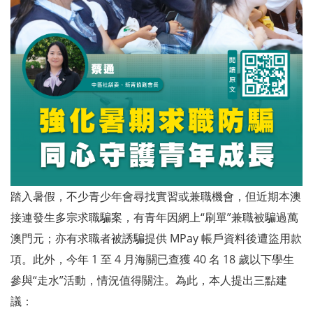
踏入暑假，不少青少年會尋找實習或兼職機會，但近期本澳
接連發生多宗求職騙案，有青年因網上“刷單”兼職被騙過萬
澳門元；亦有求職者被誘騙提供 MPay 帳戶資料後遭盜用款
項。此外，今年 1 至 4 月海關已查獲 40 名 18 歲以下學生
參與“走水”活動，情況值得關注。為此，本人提出三點建
議：