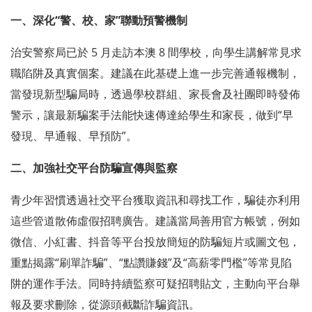
一、深化“警、校、家”聯動預警機制
治安警察局已於 5 月走訪本澳 8 間學校，向學生講解常見求
職陷阱及真實個案。建議在此基礎上進一步完善通報機制，
當發現新型騙局時，透過學校群組、家長會及社團即時發佈
警示，讓最新騙案手法能快速傳達給學生和家長，做到“早
發現、早通報、早預防”。
二、加強社交平台防騙宣傳與監察
青少年習慣透過社交平台獲取資訊和尋找工作，騙徒亦利用
這些管道散佈虛假招聘廣告。建議當局善用官方帳號，例如
微信、小紅書、抖音等平台投放簡短的防騙短片或圖文包，
重點揭露“刷單詐騙”、“點讚賺錢”及“高薪零門檻”等常見陷
阱的運作手法。同時持續監察可疑招聘貼文，主動向平台舉
報及要求刪除，從源頭截斷詐騙資訊。