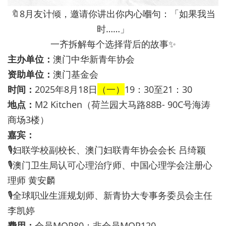
🔖8月友计倾，邀请你讲出你内心嗰句：「如果我当
时……」
一齐拆解每个选择背后的故事✨
主办单位：
澳门中华新青年协会
资助单位：
澳门基金会
时间：
2025年8月18日
（一）
19：30至21：30
地点：
M2 Kitchen（荷兰园大马路88B- 90C号海涛
商场3楼）
嘉宾：
🎙妇联学校副校长、澳门妇联青年协会会长 吕绮颖
🎙澳门卫生局认可心理治疗师、中国心理学会注册心
理师 黄安麟
🎙全球职业生涯规划师、新青协大专事务委员会主任
李凯婷
费用：
会员MOP80；非会员MOP120