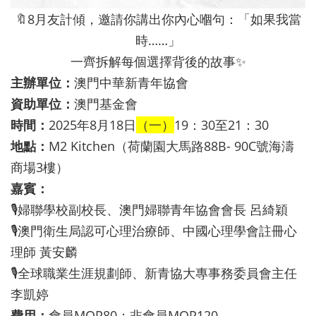
🔖8月友計傾，邀請你講出你內心嗰句：「如果我當
時……」
一齊拆解每個選擇背後的故事✨
主辦單位：
澳門中華新青年協會
資助單位：
澳門基金會
時間：
2025年8月18日
（一）
19：30至21：30
地點：
M2 Kitchen（荷蘭園大馬路88B- 90C號海濤
商場3樓）
嘉賓：
🎙婦聯學校副校長、澳門婦聯青年協會會長 呂綺穎
🎙澳門衛生局認可心理治療師、中國心理學會註冊心
理師 黃安麟
🎙全球職業生涯規劃師、新青協大專事務委員會主任
李凱婷
費用：
會員MOP80；非會員MOP120