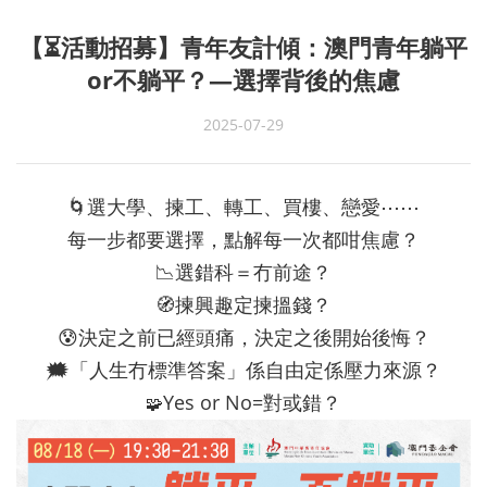
【⏳活動招募】青年友計傾：澳門青年躺平
or不躺平？—選擇背後的焦慮
2025-07-29
🌀選大學、揀工、轉工、買樓、戀愛⋯⋯
每一步都要選擇，點解每一次都咁焦慮？
📉選錯科＝冇前途？
🧭揀興趣定揀搵錢？
😰決定之前已經頭痛，決定之後開始後悔？
🗯「人生冇標準答案」係自由定係壓力來源？
Yes or No=對或錯？
🧩