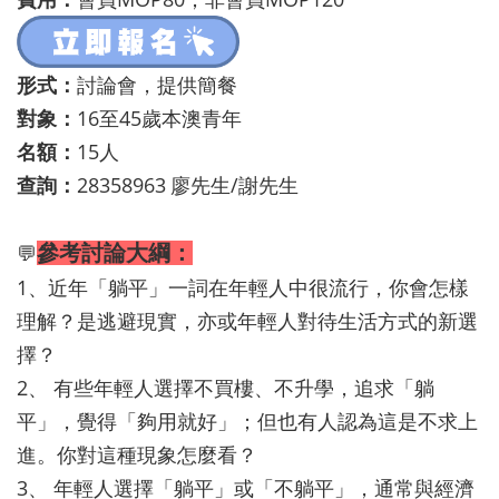
形式：
討論會，提供簡餐
對象：
16至45歲本澳青年
名額：
15人
查詢：
28358963
廖先生/謝先生
參考討論大綱：
💬
1、近年「躺平」一詞在年輕人中很流行，你會怎樣
理解？是逃避現實，亦或年輕人對待生活方式的新選
擇？
2、 有些年輕人選擇不買樓、不升學，追求「躺
平」，覺得「夠用就好」；但也有人認為這是不求上
進。你對這種現象怎麼看？
3、 年輕人選擇「躺平」或「不躺平」，通常與經濟