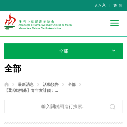
A
A
A
繁
简
全部
全部
最新消息
活動預告
全部
【⏳活動招募】青年友計傾：澳
門青年躺平or不躺平？—選擇背
後的焦慮