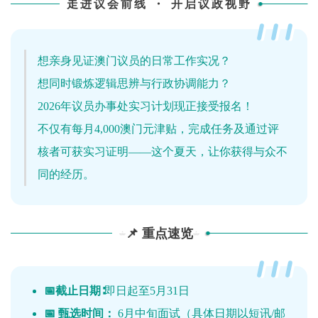
走进议会前线 ・ 开启议政视野
想亲身见证澳门议员的日常工作实况？
想同时锻炼逻辑思辨与行政协调能力？
2026年议员办事处实习计划现正接受报名！
不仅有每月4,000澳门元津贴，完成任务及通过评
核者可获实习证明——这个夏天，让你获得与众不
同的经历。
📌 重点速览
📅截止日期∶
即日起至5月31日
📅 甄选时间：
6月中旬面试（具体日期以短讯/邮