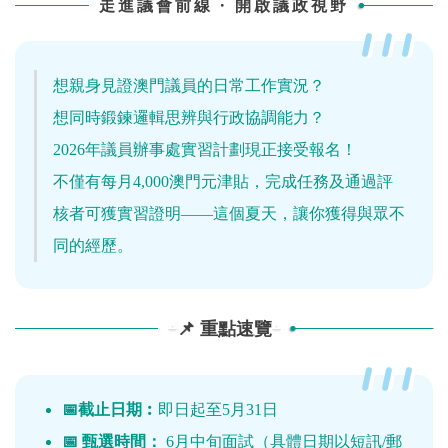
走進議會前線 · 開啟議政視野
想親身見證澳門議員的日常工作實況？
想同時鍛鍊邏輯思辨與行政協調能力？
2026年議員辦事處實習計劃現正接受報名！
不僅有每月4,000澳門元津貼，完成任務及通過評
核者可獲實習證明——這個夏天，讓你獲得與眾不
同的經歷。
📌 重點速覽
📅截止日期︰
即日起至5月31日
📅 甄選時間：
6月中旬面試（具體日期以短訊/郵