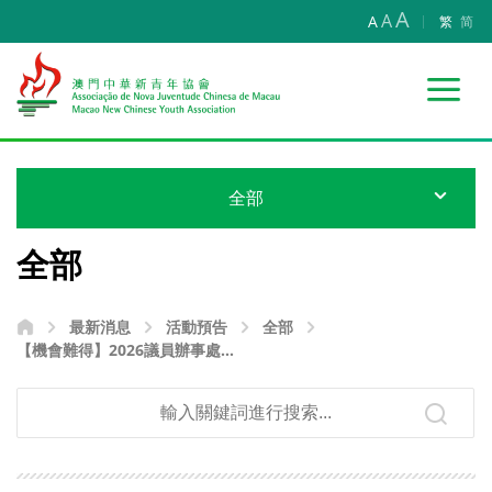
A
A
A
繁
简
全部
全部
最新消息
活動預告
全部
【機會難得】2026議員辦事處實
習計劃