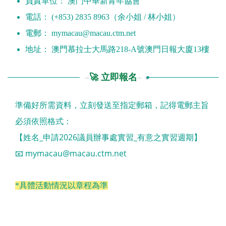
負責單位： 澳門中華新青年協會
電話： (+853) 2835 8963（余小姐 / 林小姐）
電郵：
mymacau@macau.ctm.net
地址： 澳門慕拉士大馬路218-A號澳門日報大廈13樓
🚀 立即報名
準備好所需資料，立刻發送至指定郵箱，記得電郵主旨
必須依照格式：
【姓名_申請2026議員辦事處實習_有意之實習週期】
📧
mymacau@macau.ctm.net
*具體活動情況以章程為準