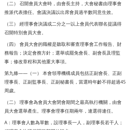
（二） 召開會員大會時，由會長主持，大會秘書由理事會
推派代表擔任。會議決議以出席會員過半數同意生效。
（三） 經理事會決議或二分之一以上會員代表聯名提議得
召開特別會員大會。
（四） 會員大會的職權是聽取和審查理事會工作報告、財
務報告；決定會務方針；選舉或罷免會長、副會長及理監
事；修改章程和其他重大事項。
第九條——（一） 本會領導機構成員包括正副會長、正副
理事長、正副監事長、正副秘書長，當選時年齡不得超過45
周歲。
（二） 理事會為會員大會閉會期間之最高執行機關，由會
員大會選舉產生。理事會理事任期兩年，連選得連任。
A：理事會人數為單數，設理事長一人，副理事長若干人；