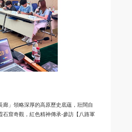
長廊」領略深厚的高原歷史底蘊，壯闊自
霞石窟奇觀，紅色精神傳承-參訪【八路軍