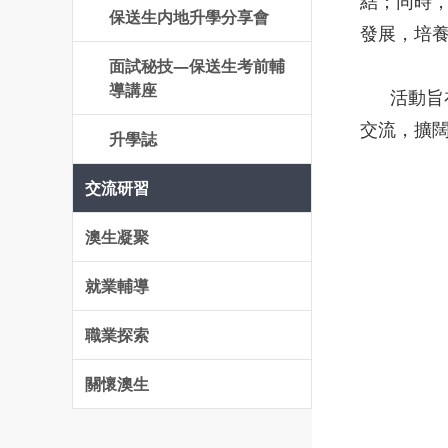
結；同時
保送生内地升學分享會
發展，培
面試秘技—保送生考前輔
導講座
活動旨在
交流，擴
升學誌
交流研習
澳生凝聚
就業輔導
職業探索
關懷澳生