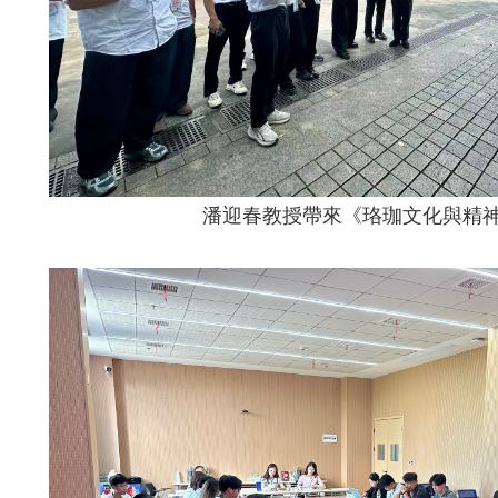
潘迎春教授帶來《珞珈文化與精