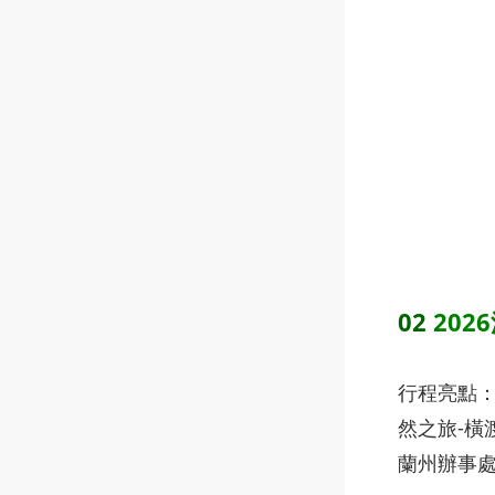
02
20
行程亮點
然之旅-橫
蘭州辦事