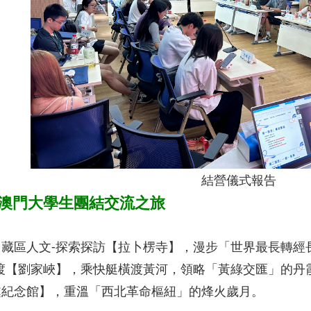
結營儀式報告
26澳門大學生團結交流之旅
：藏區人文-探索探訪【拉卜楞寺】，漫步「世界最長轉經
渡【劉家峽】，乘快艇橫渡黃河，領略「黃綠交匯」的丹
處紀念館】，重溫「西北革命樞紐」的烽火歲月。