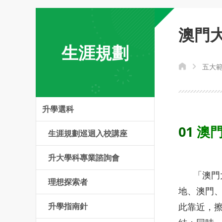
澳門
生涯規劃
五大
升學選科
01
澳門
生涯規劃巡迴入校講座
升大學科專業諮詢會
「澳門大
理想探索者
地、澳門
此靠近，
升學指南針