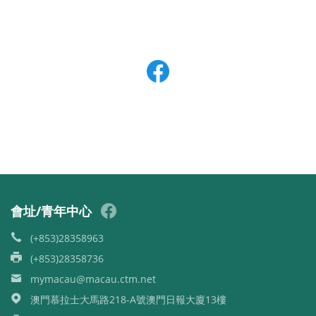
會址/青年中心
(+853)28358963
(+853)28358736
mymacau@macau.ctm.net
澳門慕拉士大馬路218-A號澳門日報大廈13樓