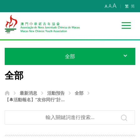
A
A
A
繁
简
全部
全部
最新消息
活動預告
全部
【🔔活動報名】“友你同行”計劃
—葡式手繪陶藝咖啡杯”