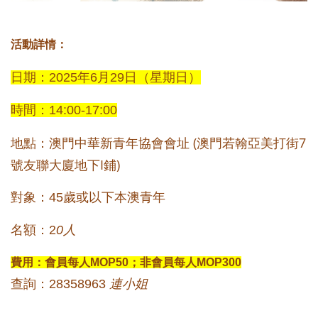
活動詳情：
日期：
2025
年6月29日（星期日）
時間：14
:00-17:00
澳門中華新青年協會會址 (澳門若翰亞美打街7
地點：
號友聯大廈地下I鋪)
對象：
45
歲或以下本澳青年
名額：2
0人
費用：會員
每人MOP50
；非會員
每人MOP300
查詢：
28358963
連
小姐