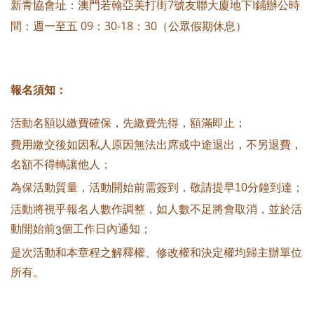
新青協會址：澳門若翰亞美打街7號友聯大廈地下I鋪辦公時
間：週一至五 09：30-18：30（公眾假期休息）
報名須知：
活動名額以繳費確保，先繳費先得，額滿即止；
費用繳交後如因私人原因無法出席或中途退出，不另退費，
名額不得轉讓他人；
為保活動質量，活動開始前需簽到，敬請提早
10
分鐘到達；
活動將視乎報名人數作調整，如人數不足將會取消，並於活
動開始前
個工作日內通知；
3
是次活動和本章程之解釋權、修改權和決定權均歸主辦單位
所有。