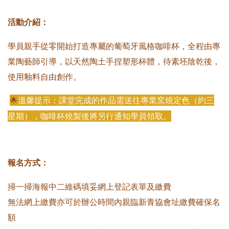
活動介紹：
學員親手從零開始打造專屬的葡萄牙風格咖啡杯，全程由專
業陶藝師引導，以天然陶土手捏塑形杯體，待素坯陰乾後，
使用釉料自由創作。
🌟
溫馨提示：課堂完成的作品需送往專業窯燒定色（約三
星期），咖啡杯燒製後將另行通知學員領取。
報名方式：
掃一掃海報中二維碼填妥網上登記表單及繳費
無法網上繳費亦可於辦公時間內親臨新青協會址繳費確保名
額