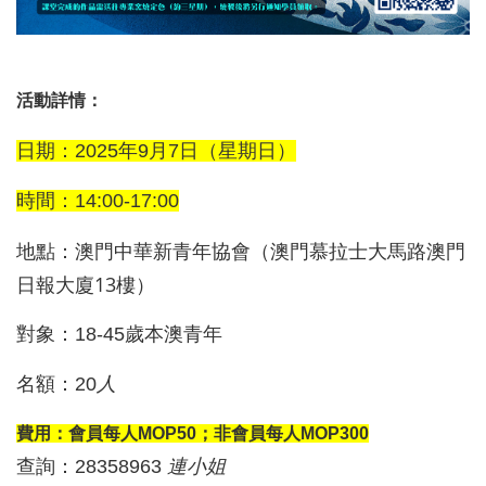
活動詳情：
日期：
2025
年9月7日（星期日）
時間：14
:00-17:00
澳門中華新青年協會（澳門慕拉士大馬路澳門
地點：
日報大廈13樓
）
對象：18-
45
歲本澳青年
名額：20
人
費用：會員
每人MOP50
；非會員
每人MOP300
查詢：
28358963
連
小姐