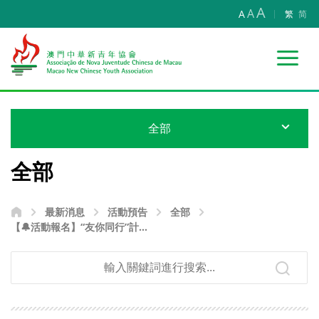
A
A
A
繁
简
全部
全部
最新消息
活動預告
全部
【🔔活動報名】“友你同行”計劃
— 青花瓷繪製