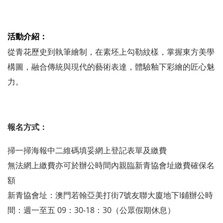
活動介紹：
從青花歷史到執筆繪制，在素坯上勾勒紋樣，掌握東方美學
構圖，融合傳統與現代的藝術表達，體驗釉下彩繪的匠心魅
力。
報名方式：
掃一掃海報中二維碼填妥網上登記表單及繳費
無法網上繳費亦可於辦公時間內親臨新青協會址繳費確保名
額
新青協會址：澳門若翰亞美打街7號友聯大廈地下I鋪辦公時
間：週一至五 09：30-18：30（公眾假期休息）