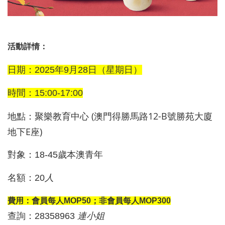
活動詳情：
日期：
2025
年9月28日（星期日）
時間：15
:00-17:00
聚樂教育中心 (澳門得勝馬路12-B號勝苑大廈
地點：
地下E座)
對象：18-
45
歲本澳青年
名額：20
人
費用：會員
每人MOP50
；非會員
每人MOP300
查詢：
28358963
連
小姐