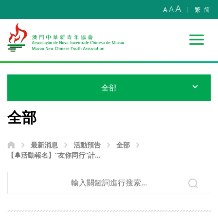
A
A
A
繁
简
全部
全部
最新消息
活動預告
全部
【🔔活動報名】“友你同行”計劃
— 秋月柴語