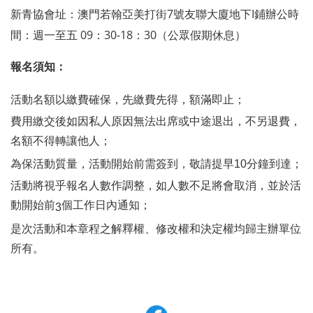
新青協會址：澳門若翰亞美打街7號友聯大廈地下I鋪辦公時
間：週一至五 09：30-18：30（公眾假期休息）
報名須知：
活動名額以繳費確保，先繳費先得，額滿即止；
費用繳交後如因私人原因無法出席或中途退出，不另退費，
名額不得轉讓他人；
為保活動質量，活動開始前需簽到，敬請提早
10
分鐘到達；
活動將視乎報名人數作調整，如人數不足將會取消，並於活
動開始前
個工作日內通知；
3
是次活動和本章程之解釋權、修改權和決定權均歸主辦單位
所有。