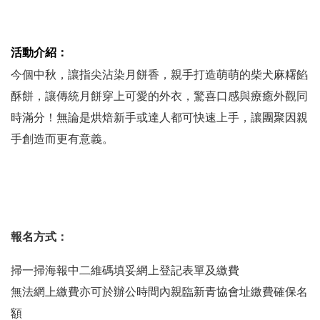
活動介紹：
今個中秋，讓指尖沾染月餅香，親手打造萌萌的柴犬麻糬餡
酥餅，讓傳統月餅穿上可愛的外衣，驚喜口感與療癒外觀同
時滿分！無論是烘焙新手或達人都可快速上手，讓團聚因親
手創造而更有意義。
報名方式：
掃一掃海報中二維碼填妥網上登記表單及繳費
無法網上繳費亦可於辦公時間內親臨新青協會址繳費確保名
額