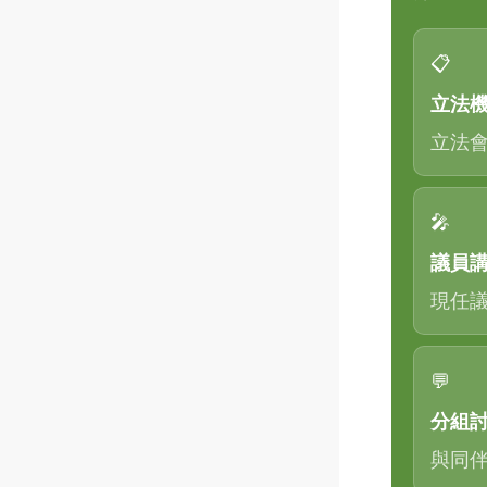
📋
立法
立法
🎤
議員
現任
💬
分組
與同