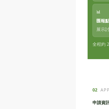
📊
匯報
展示
全程約 
02
AP
申請資