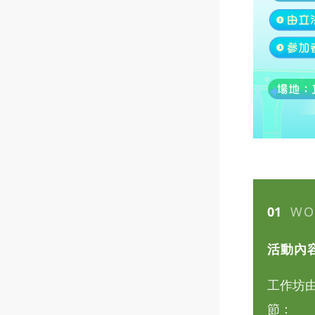
01
WO
活動內
工作坊
節：