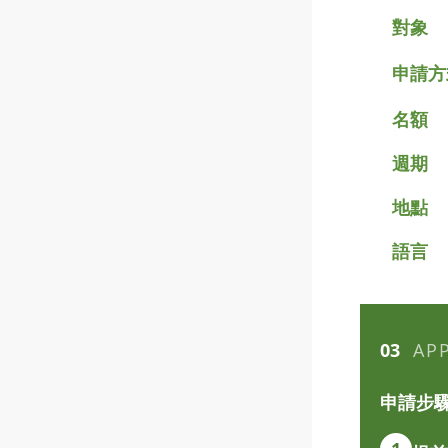
對象
申請方
名額
週期
地點
語言
03
AP
申請步