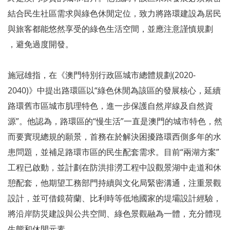
結合民生社區需求與綠色休閒定位，致力將路環建設為居民
與旅客都能悠然享受的綠色生活空間，並應注意謹慎規劃
，避免過度開發。
施冠雄指，在《澳門特別行政區城市總體規劃(2020-
2040)》中提出路環區以“綠色休閒為該區的發展核心，延續
路環舊市區城市肌理特色，進一步保護自然岸線及自然資
源”。他認為，路環區的“慢生活”一直是澳門的城市特色，然
而要實現總規的願景，首務在於解決困擾路環西側多年的水
患問題，並補足路環市區的民生配套需求。目前“兩湖方案”
工程已啟動，並計劃在防洪排澇工程中設觀景湖中走道和休
憩配套，他期望工務部門持續與文化局緊密溝通，注重景觀
設計，並可借鏡荷蘭、比利時等低地國家的堤壩設計經驗，
將沿岸防災建設與公共空間、綠色景觀融為一體，充分體現
生態和休閒元素。