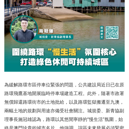
為緩解路環市區停車位緊張的問題，公共建設局近日已在原
路環飛鷹基地開展臨時停車場建造工程。此外，隨著市政署
無償歸還路環街市的土地批給，以及路環監獄搬遷至九澳，
兩幅土地的規劃與用途亦備受社會關注。城規委、新青協副
理事長施冠雄認為，路環以其悠閒寧靜的“慢生活”氛圍，始
終是澳門珍貴的城市名片。他強調，該區未來發展必須緊密