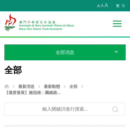
A
A
A
繁
简
全部消息
全部
最新消息
最新動態
全部
【適度發展】施冠雄：圍繞路環
“慢生活”氛圍核心 打造綠色休閒
可持續城區