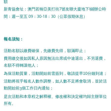
額
新青協會址：澳門若翰亞美打街7號友聯大廈地下I鋪辦公時
間：週一至五 09：30-18：30（公眾假期休息）
報名須知：
活動名額以繳費確保，先繳費先得，額滿即止；
費用繳交後如因私人原因無法出席或中途退出，不另退費，
名額不得轉讓他人；
為保活動質量，活動開始前需簽到，敬請提早
10
分鐘到達；
活動將視乎報名人數作調整，如人數不足將會取消，並於活
動開始前
個工作日內通知；
3
是次活動和本章程之解釋權、修改權和決定權均歸主辦單位
所有。