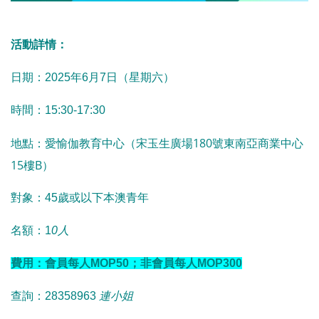
活動詳情：
日期：
2025
年6月7日（星期六）
時間：15
:30-17:30
愛愉伽教育中心（宋玉生廣場180號東南亞商業中心
地點：
15樓B）
對象：
45
歲或以下本澳青年
名額：1
0人
費用：會員
每人MOP50
；非會員
每人MOP300
查詢：
28358963
連
小姐