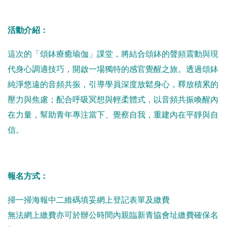
活動介紹：
這次的「頌鉢療癒瑜伽」課堂，將結合頌鉢的聲頻震動與現
代身心調適技巧，開啟一場獨特的感官覺醒之旅。透過頌鉢
純淨悠遠的音頻共振，引導學員深度放鬆身心，釋放積累的
壓力與焦慮；配合呼吸冥想與輕柔體式，以音頻共振喚醒內
在力量，幫助青年專注當下、覺察自我，重建內在平靜與自
信。
報名方式：
掃一掃海報中二維碼填妥網上登記表單及繳費
無法網上繳費亦可於辦公時間內親臨新青協會址繳費確保名