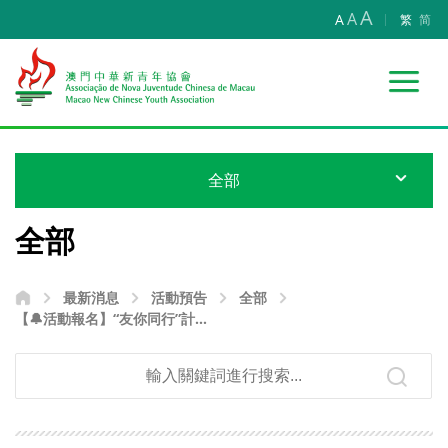
A
A
A
繁
简
全部
全部
最新消息
活動預告
全部
【🔔活動報名】“友你同行”計劃
—頌鉢療癒瑜伽”